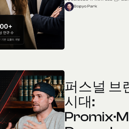
Bopyo Park
퍼스널 브
시대:
Promix·