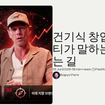
건기식 창
티가 말하는
는 길
13 Jul 2026
•
18 min read
•
Paid
Bopyo Park