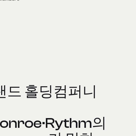
랜드 홀딩컴퍼니
Monroe·Rythm의