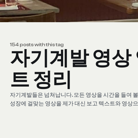
154 posts with this tag
자기계발 영상
트 정리
자기계발들은 넘쳐납니다. 모든 영상을 시간을 들여 볼
성장에 걸맞는 영상을 제가 대신 보고 텍스트와 영상