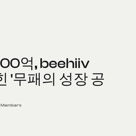
0억, beehiiv
힌 '무패의 성장 공
d Members