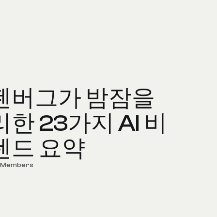
젠버그가 밤잠을
한 23가지 AI 비
렌드 요약
d Members