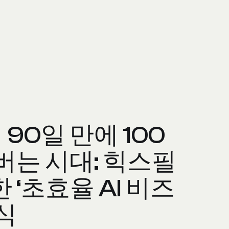
 90일 만에 100
버는 시대: 힉스필
 ‘초효율 AI 비즈
식