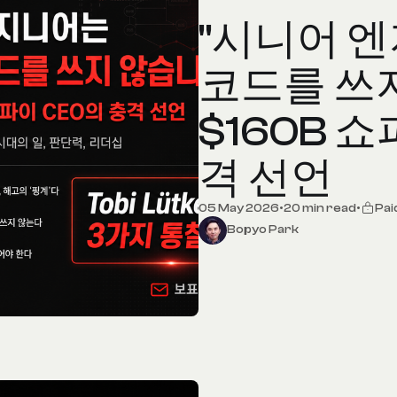
"시니어 
코드를 쓰지
$160B 
격 선언
05 May 2026
•
20 min read
•
Pa
Bopyo Park