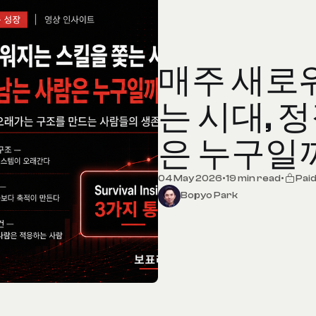
매주 새로
는 시대, 
은 누구일
04 May 2026
•
19 min read
•
Pai
Bopyo Park