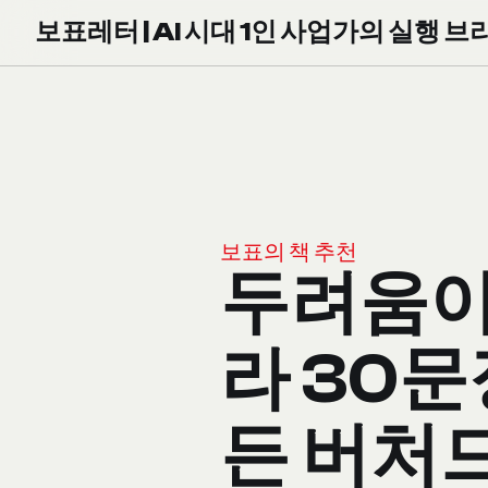
보표레터 | AI 시대 1인 사업가의 실행 브
보표의 책 추천
두려움이
라 30문
든 버처드