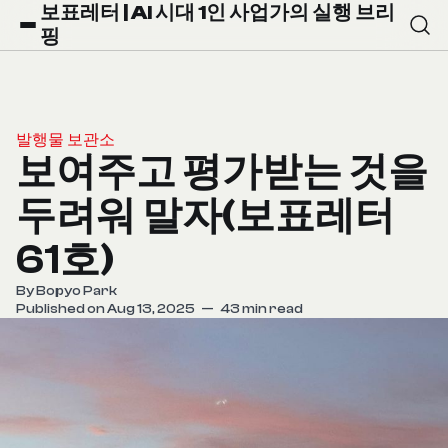
보표레터 | AI 시대 1인 사업가의 실행 브리
핑
발행물 보관소
보여주고 평가받는 것을
두려워 말자(보표레터
61호)
By
Bopyo Park
Published on Aug 13, 2025
—
43 min read