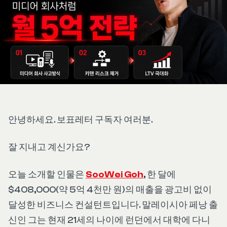
안녕하세요. 보표레터 구독자 여러분.
잘 지내고 계신가요?
오늘 소개할 인물은
SooWei Goh
, 한 달에
$408,000(약 5억 4천만 원)의 매출을 광고비 없이
달성한 비즈니스 컨설턴트입니다. 말레이시아 페낭 출
신인 그는 현재 21세의 나이에 런던에서 대학에 다니