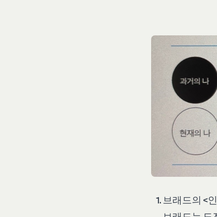
브래드의 <인
브래드는 도전