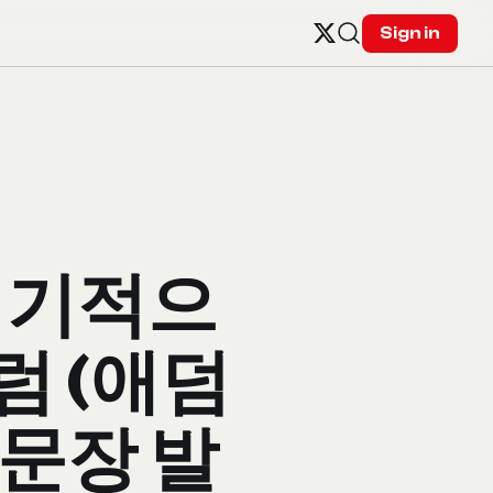
Sign in
정기적으
럼 (애덤
5문장 발