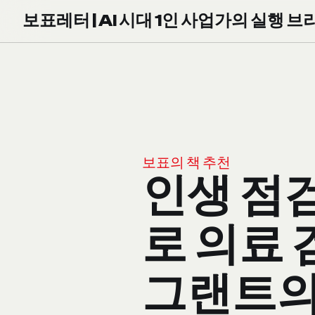
보표레터 | AI 시대 1인 사업가의 실행 브
보표의 책 추천
인생 점
로 의료 
그랜트의