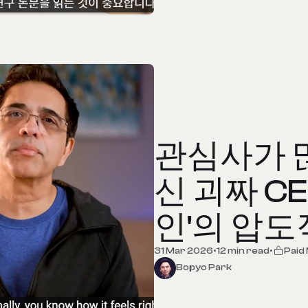
관심사가 많
신 괴짜 C
인'의 압도
31 Mar 2026
•
12 min read
•
Paid
Bopyo Park