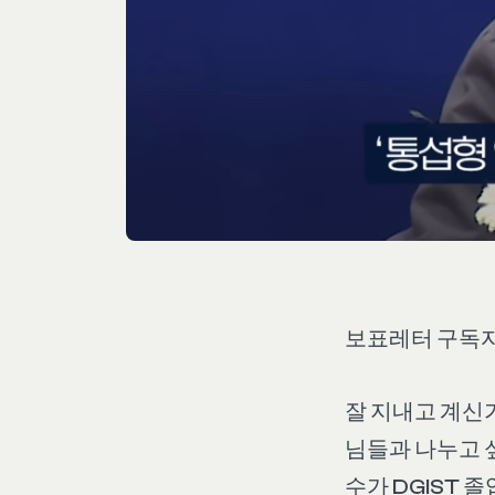
보표레터 구독
잘 지내고 계신
님들과 나누고 
수가 DGIST 