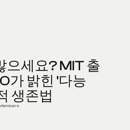
으세요? MIT 출
EO가 밝힌 '다능
적 생존법
 Members