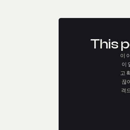
This p
이 
이
고 
끊어
격으