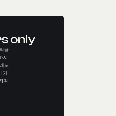
rs only
아티클
하시
그래도
의 가
여지며