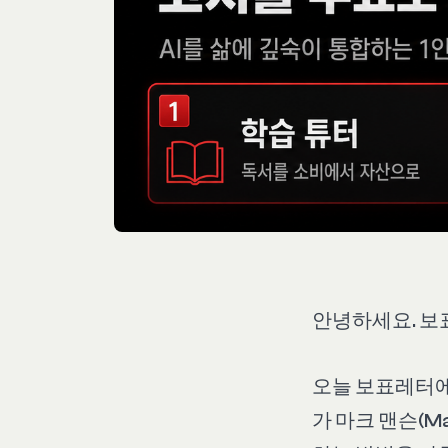
안녕하세요. 보
오늘 보표레터에
가 마크 맨슨(M