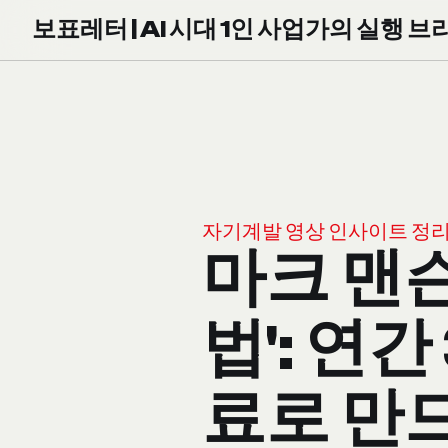
보표레터 | AI 시대 1인 사업가의 실행 브
자기계발 영상 인사이트 정
마크 맨슨
법': 연
료로 만